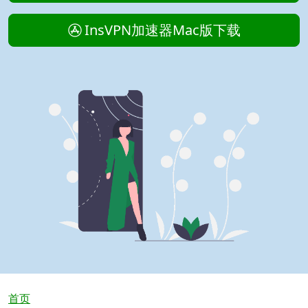
InsVPN加速器Mac版下载
面包屑
首页